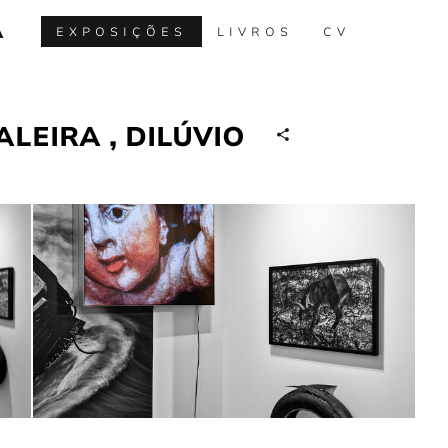
A
EXPOSIÇÕES
LIVROS
CV
LEIRA , DILÚVIO